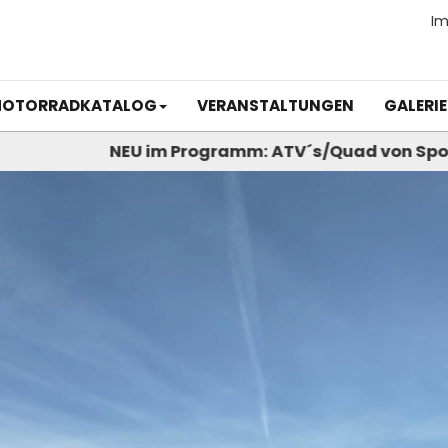
I
OTORRADKATALOG
VERANSTALTUNGEN
GALERIE
NEU im Programm: ATV´s/Quad von Sportiva - VOGE u