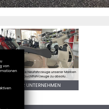
zu
ng von
ormationen
 führen sämtliche Neufahrzeuge unserer Marken
 geprüfte Gebrauchtfahrzeuge zu absolu...
UNSER UNTERNEHMEN
aktiven