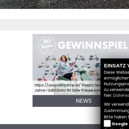
EINSATZ
Diese Webse
ermöglichen
Nutzungspro
https://vespa80jahre.at/ Vespa feiert mit dir 80-
zu verwende
Jahre-Jubiläum! 80 tolle Preise sowie...
hier:
Datensc
NEWS
Wir verwende
Zustimmung
Bitte haken 
Google