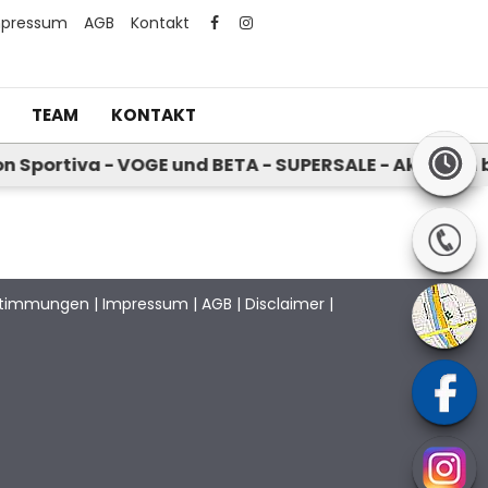
mpressum
AGB
Kontakt
TEAM
KONTAKT
ortiva - VOGE und BETA - SUPERSALE - Aktionen bei 
stimmungen
|
Impressum
|
AGB
|
Disclaimer
|