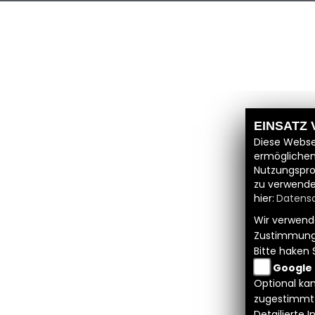
EINSATZ
Diese Webse
ermöglichen
Nutzungspro
zu verwende
hier:
Datensc
Wir verwende
Zustimmung
Bitte haken 
Google
Optional kan
zugestimmt
Detailierte