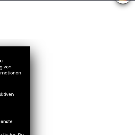
zu
ng von
ormationen
aktiven
Dienste
 finden Sie