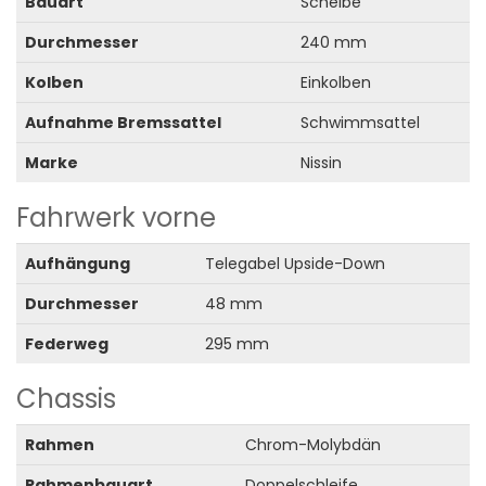
Bauart
Scheibe
Durchmesser
240 mm
Kolben
Einkolben
Aufnahme Bremssattel
Schwimmsattel
Marke
Nissin
Fahrwerk vorne
Aufhängung
Telegabel Upside-Down
Durchmesser
48 mm
Federweg
295 mm
Chassis
Rahmen
Chrom-Molybdän
Rahmenbauart
Doppelschleife