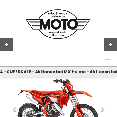
Impressum
AGB
Kontakt
Togg
navig
SUPERSALE - Aktionen bei MX Helme - Aktionen bei M
Previous
Next