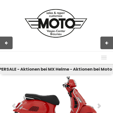
Impressum
AGB
Kontakt
Togg
navig
ALE - Aktionen bei MX Helme - Aktionen bei Moto Gu
Previous
Next