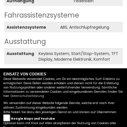
Aufhängung
Federbein
Fahrassistenzsysteme
Assistenzsysteme
ABS, Antischlupfregelung
Ausstattung
Ausstattung
Keyless System, Start/Stop-System, TFT
Display, Moderne Elektronik, Komfort
EINSATZ VON COOKIES
Alle Angaben ohne Gewähr. Tippfehler und Irrtümer
Diese Webseite verwendet Cookies, um Dir ein bestmögliches Surf-Erlebnis zu
ermöglichen. Diese Daten werden erhoben und dienen nicht für die Erstellung
vorbehalten.
von Nutzungsprofilen oder anderer weiterführender Verwendung. Sämtliche
Informationen zu verwendeten Cookies und eingebundenen Diensten finden Sie
hier:
Datenschutzerklärung
SW MOTO GMBH
Wir verwenden auf dieser Website folgende Dienste, welche erst nach Ihrer
aktiven Zustimmung eingebunden werden.
INDUSTRIEZEILE 13A
Bitte haken Sie dazu den jeweiligen Dienst an und klicken auf Übernehmen:
5280 BRAUNAU AM INN
Google Maps und Youtube
TEL.:
+43 7722 / 64875
Optional kann mit Klick auf Alles akzeptieren der Nutzung von Cookies aller