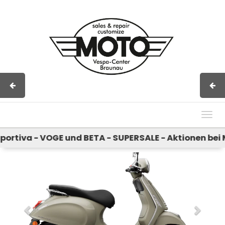
Impressum
AGB
Kontakt
Togg
navig
iva - VOGE und BETA - SUPERSALE - Aktionen bei MX 
Previous
Next