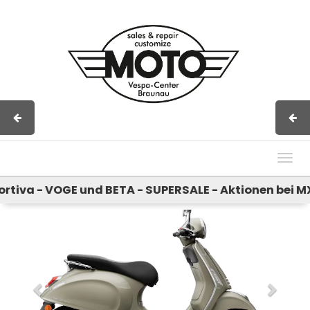
Impressum
AGB
Kontakt
Togg
navig
a - VOGE und BETA - SUPERSALE - Aktionen bei MX H
Previous
Next