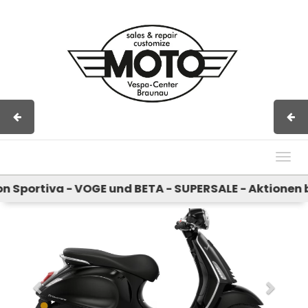
Impressum
AGB
Kontakt
Togg
navig
ortiva - VOGE und BETA - SUPERSALE - Aktionen bei
Previous
Next